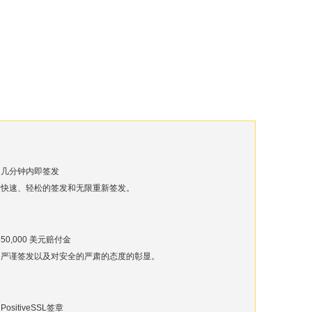
几分钟内即签发
快速、轻松的签发和无限重新签发。
50,000 美元赔付金
严谨签发以及对安全的严肃的态度的彰显。
PositiveSSL签章